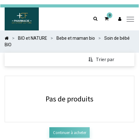
0
0
BIO et NATURE
Bebe et maman bio
Soin de bébé
BIO
Trier par
Pas de produits
Continuer à acheter